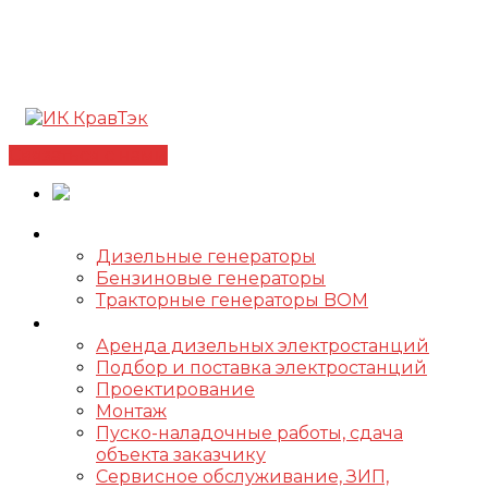
Позвонить +7(812) 98-178-98
192102, г. Санкт-
Петербург, ул. Фучика, д. 4, лит. К
✅Сертифицированный дилер FOGO |
📩
info@kravtek.ru
Связаться с нами
Оборудование
Дизельные генераторы
Бензиновые генераторы
Тракторные генераторы BOM
Услуги
Аренда дизельных электростанций
Подбор и поставка электростанций
Проектирование
Монтаж
Пуско-наладочные работы, сдача
объекта заказчику
Сервисное обслуживание, ЗИП,