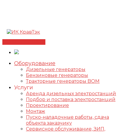
Позвонить +7(812) 98-178-98
192102, г. Санкт-
Петербург, ул. Фучика, д. 4, лит. К
✅Сертифицированный дилер FOGO |
📩
info@kravtek.ru
Связаться с нами
Оборудование
Дизельные генераторы
Бензиновые генераторы
Тракторные генераторы BOM
Услуги
Аренда дизельных электростанций
Подбор и поставка электростанций
Проектирование
Монтаж
Пуско-наладочные работы, сдача
объекта заказчику
Сервисное обслуживание, ЗИП,