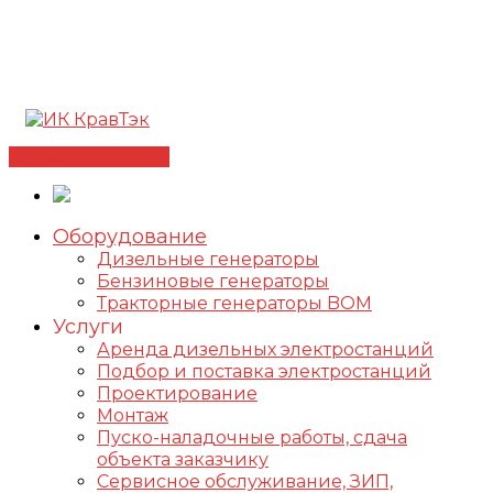
Позвонить +7(812) 98-178-98
192102, г. Санкт-
Петербург, ул. Фучика, д. 4, лит. К
✅Сертифицированный дилер FOGO |
📩
info@kravtek.ru
Связаться с нами
Оборудование
Дизельные генераторы
Бензиновые генераторы
Тракторные генераторы BOM
Услуги
Аренда дизельных электростанций
Подбор и поставка электростанций
Проектирование
Монтаж
Пуско-наладочные работы, сдача
объекта заказчику
Сервисное обслуживание, ЗИП,