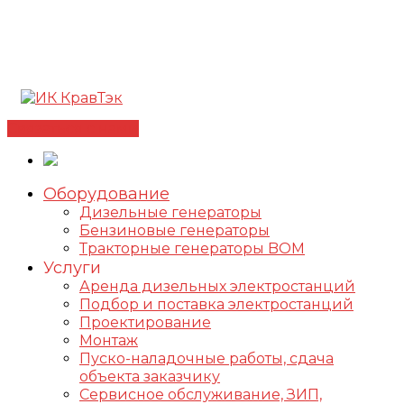
Позвонить +7(812) 98-178-98
192102, г. Санкт-
Петербург, ул. Фучика, д. 4, лит. К
✅Сертифицированный дилер FOGO |
📩
info@kravtek.ru
Связаться с нами
Оборудование
Дизельные генераторы
Бензиновые генераторы
Тракторные генераторы BOM
Услуги
Аренда дизельных электростанций
Подбор и поставка электростанций
Проектирование
Монтаж
Пуско-наладочные работы, сдача
объекта заказчику
Сервисное обслуживание, ЗИП,