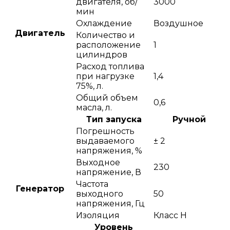
двигателя, об/
3000
мин
Охлаждение
Воздушное
Двигатель
Количество и
расположение
1
цилиндров
Расход топлива
при нагрузке
1,4
75%, л.
Общий объем
0,6
масла, л.
Тип запуска
Ручной
Погрешность
выдаваемого
± 2
напряжения, %
Выходное
230
напряжение, В
Частота
Генератор
выходного
50
напряжения, Гц
Изоляция
Класс H
Уровень