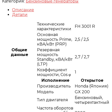
Категория:
Бензиновые генераторы
Описание
Детали
Технические
FH 3001 R
характеристики
Основная
мощность Prime,
2,5 / 2,5
кВА/кВт (PRP)
Общие
Резервная
данные
мощность
2,7 / 2,7
Standby, кВА/кВт
(LTP)
Коэффициент
1
мощности, Сos φ
Исполнение
Открытое
Производитель
Honda (Япония)
Модель
GX 200
Бензиновый,
Тип двигателя
четырехтактный
Частота оборотов