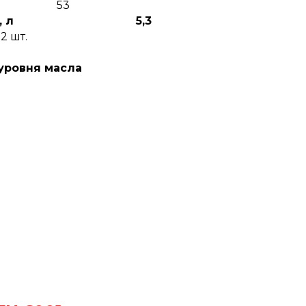
53
, л
5,3
2 шт.
уровня масла