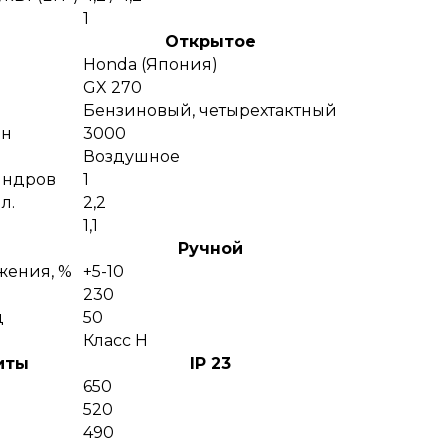
1
Открытое
Honda (Япония)
GX 270
Бензиновый, четырехтактный
ин
3000
Воздушное
индров
1
л.
2,2
1,1
Ручной
жения, %
+5-10
230
ц
50
Класс H
иты
IP 23
650
520
490