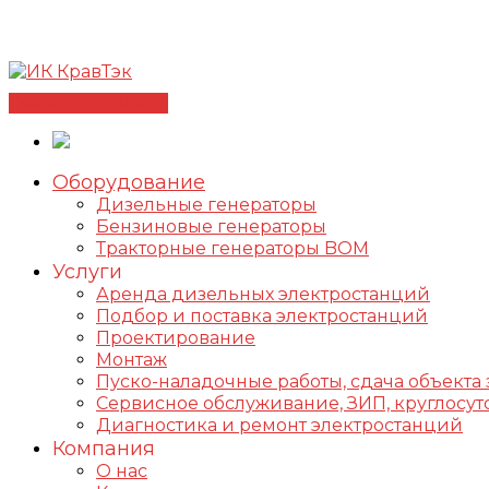
Позвонить +7(812) 98-178-98
192102, г. Санкт-Петербур
✅Сертифицированный дилер FOGO |
📩info@kravte
Связаться с нами
Оборудование
Дизельные генераторы
Бензиновые генераторы
Тракторные генераторы BOM
Услуги
Аренда дизельных электростанций
Подбор и поставка электростанций
Проектирование
Монтаж
Пуско-наладочные работы, сдача объекта 
Сервисное обслуживание, ЗИП, круглос
Диагностика и ремонт электростанций
Компания
О нас