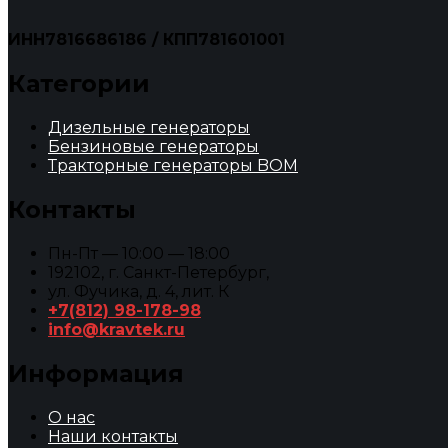
ИНН7816686186 / КПП781601001
Категории
Дизельные генераторы
Бензиновые генераторы
Тракторные генераторы BOM
Контакты
Пн-Пт — 10:00 — 18:00
192102, г. Санкт-Петербург,
ул. Фучика, д. 4, лит. К
+7(812) 98-178-98
info@kravtek.ru
Информация
О нас
Наши контакты