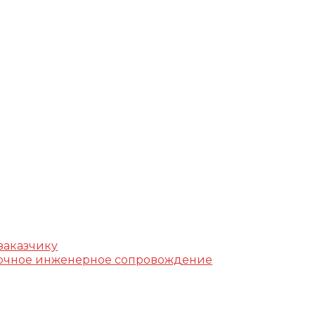
г, ул. Фучика, д. 4, лит. К
k.ru
заказчику
уточное инженерное сопровождение