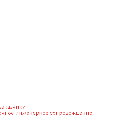
г, ул. Фучика, д. 4, лит. К
k.ru
заказчику
уточное инженерное сопровождение