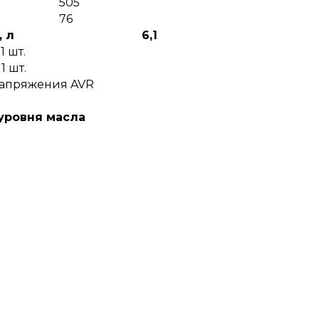
505
76
, л
6,1
1 шт.
1 шт.
напряжения AVR
уровня масла