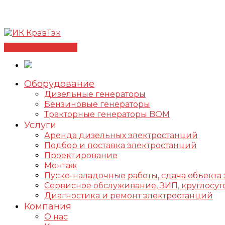
Позвонить +7(812) 98-178-98
192102, г. Санкт-Петербур
✅Сертифицированный дилер FOGO |
📩info@kravte
Связаться с нами
Оборудование
Дизельные генераторы
Бензиновые генераторы
Тракторные генераторы BOM
Услуги
Аренда дизельных электростанций
Подбор и поставка электростанций
Проектирование
Монтаж
Пуско-наладочные работы, сдача объекта 
Сервисное обслуживание, ЗИП, круглос
Диагностика и ремонт электростанций
Компания
О нас