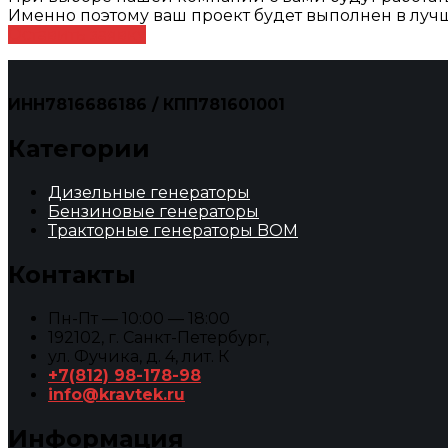
Именно поэтому ваш проект будет выполнен в лучш
Оставить заявку
ИНН7816686186 / КПП781601001
Категории
Дизельные генераторы
Бензиновые генераторы
Тракторные генераторы BOM
Контакты
Пн-Пт — 10:00 — 18:00
192102, г. Санкт-Петербург,
ул. Фучика, д. 4, лит. К
+7(812) 98-178-98
info@kravtek.ru
Информация