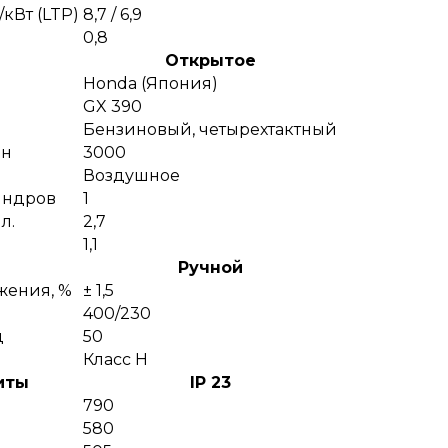
кВт (LTP)
8,7 / 6,9
0,8
Открытое
Honda (Япония)
GX 390
Бензиновый, четырехтактный
ин
3000
Воздушное
индров
1
л.
2,7
1,1
Ручной
жения, %
± 1,5
400/230
ц
50
Класс H
иты
IP 23
790
580