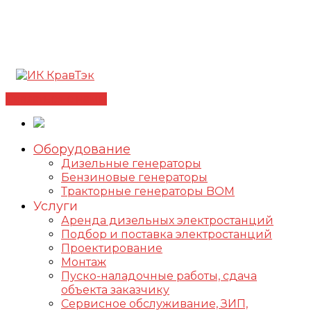
Позвонить +7(812) 98-178-98
192102, г. Санкт-
Петербург, ул. Фучика, д. 4, лит. К
✅Сертифицированный дилер FOGO |
📩
info@kravtek.ru
Связаться с нами
Оборудование
Дизельные генераторы
Бензиновые генераторы
Тракторные генераторы BOM
Услуги
Аренда дизельных электростанций
Подбор и поставка электростанций
Проектирование
Монтаж
Пуско-наладочные работы, сдача
объекта заказчику
Сервисное обслуживание, ЗИП,