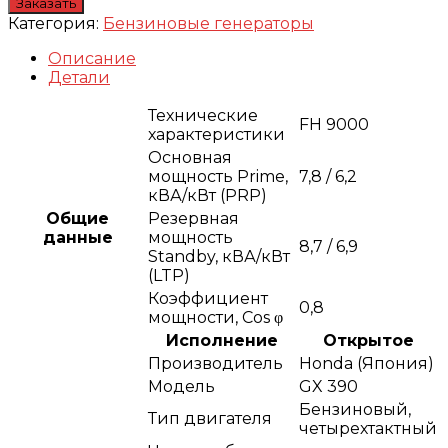
Заказать
Категория:
Бензиновые генераторы
Описание
Детали
Технические
FH 9000
характеристики
Основная
мощность Prime,
7,8 / 6,2
кВА/кВт (PRP)
Общие
Резервная
данные
мощность
8,7 / 6,9
Standby, кВА/кВт
(LTP)
Коэффициент
0,8
мощности, Сos φ
Исполнение
Открытое
Производитель
Honda (Япония)
Модель
GX 390
Бензиновый,
Тип двигателя
четырехтактный