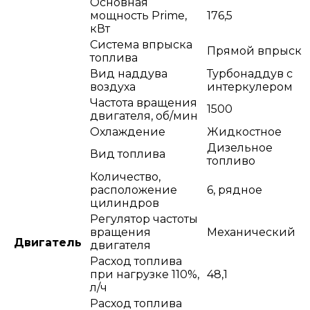
Основная
мощность Prime,
176,5
кВт
Система впрыска
Прямой впрыск
топлива
Вид наддува
Турбонаддув с
воздуха
интеркулером
Частота вращения
1500
двигателя, об/мин
Охлаждение
Жидкостное
Дизельное
Вид топлива
топливо
Количество,
расположение
6, рядное
цилиндров
Регулятор частоты
вращения
Механический
Двигатель
двигателя
Расход топлива
при нагрузке 110%,
48,1
л/ч
Расход топлива