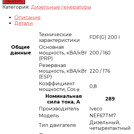
Заказать
Категория:
Дизельные генераторы
Описание
Детали
Технические
FDF(G) 200 I
характеристики
Общие
Основная
данные
мощность, кВА/кВт
200 / 160
(PRP)
Резервная
мощность, кВА/кВт
220 / 176
(ESP)
Коэффициент
0,8
мощности, Сos φ
Номинальная
289
сила тока, А
Производитель
Iveco
Модель
NEF67TM7
Дизельный,
Тип двигателя
четырехтактный