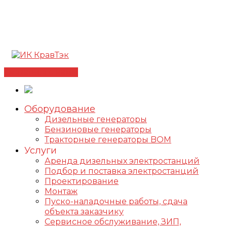
Позвонить +7(812) 98-178-98
192102, г. Санкт-
Петербург, ул. Фучика, д. 4, лит. К
✅Сертифицированный дилер FOGO |
📩
info@kravtek.ru
Связаться с нами
Оборудование
Дизельные генераторы
Бензиновые генераторы
Тракторные генераторы BOM
Услуги
Аренда дизельных электростанций
Подбор и поставка электростанций
Проектирование
Монтаж
Пуско-наладочные работы, сдача
объекта заказчику
Сервисное обслуживание, ЗИП,