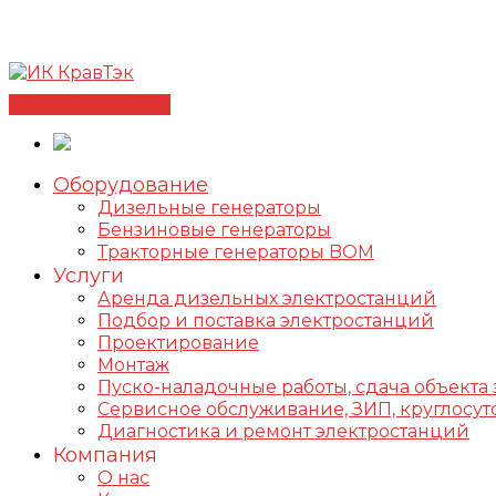
Позвонить +7(812) 98-178-98
192102, г. Санкт-Петербур
✅Сертифицированный дилер FOGO |
📩info@kravte
Связаться с нами
Оборудование
Дизельные генераторы
Бензиновые генераторы
Тракторные генераторы BOM
Услуги
Аренда дизельных электростанций
Подбор и поставка электростанций
Проектирование
Монтаж
Пуско-наладочные работы, сдача объекта 
Сервисное обслуживание, ЗИП, круглос
Диагностика и ремонт электростанций
Компания
О нас