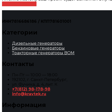
Оставить заявку
ИНН7816686186 / КПП781601001
Категории
Дизельные генераторы
Бензиновые генераторы
Тракторные генераторы BOM
Контакты
Пн-Пт — 10:00 — 18:00
192102, г. Санкт-Петербург,
ул. Фучика, д. 4, лит. К
+7(812) 98-178-98
info@kravtek.ru
Информация