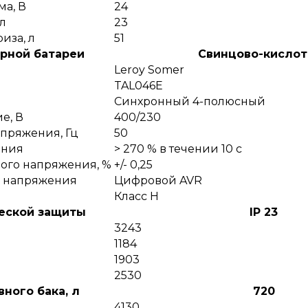
ма, В
24
л
23
иза, л
51
рной батареи
Cвинцово-кислот
Leroy Somer
TAL046E
Синхронный 4-полюсный
е, В
400/230
апряжения, Гц
50
ания
> 270 % в течении 10 с
ого напряжения, %
+/- 0,25
о напряжения
Цифровой AVR
Класс Н
еской защиты
IP 23
3243
1184
1903
2530
ного бака, л
720
4130