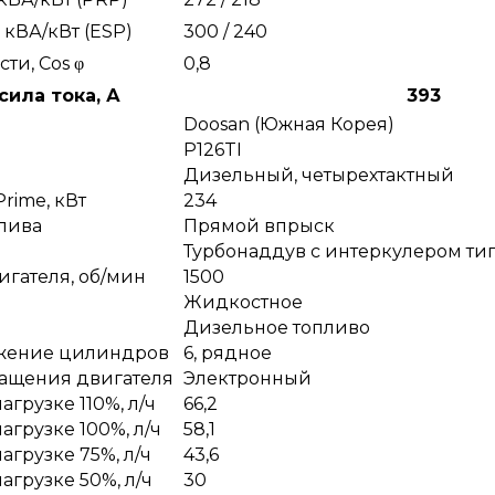
 кВА/кВт (ESP)
300 / 240
и, Сos φ
0,8
ила тока, А
393
Doosan (Южная Корея)
P126TI
Дизельный, четырехтактный
rime, кВт
234
лива
Прямой впрыск
Турбонаддув с интеркулером тип
игателя, об/мин
1500
Жидкостное
Дизельное топливо
ожение цилиндров
6, рядное
ращения двигателя
Электронный
агрузке 110%, л/ч
66,2
агрузке 100%, л/ч
58,1
агрузке 75%, л/ч
43,6
агрузке 50%, л/ч
30