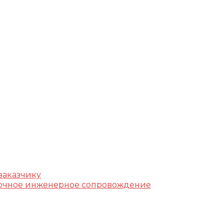
г, ул. Фучика, д. 4, лит. К
k.ru
заказчику
уточное инженерное сопровождение