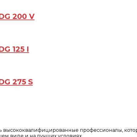
DG 200 V
G 125 I
DG 275 S
ть высококвалифицированные профессионалы, кото
ем виде и на лучших условиях.