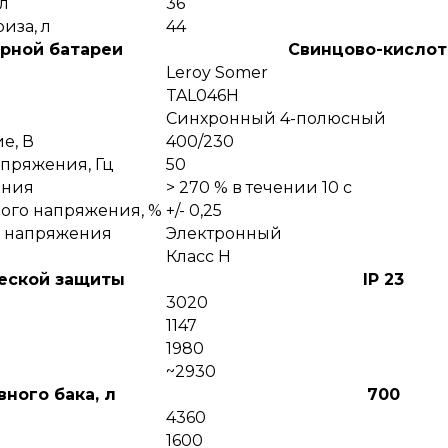
л
36
иза, л
44
рной батареи
Cвинцово-кислот
Leroy Somer
TAL046H
Синхронный 4-полюсный
е, В
400/230
апряжения, Гц
50
ания
> 270 % в течении 10 с
ого напряжения, %
+/- 0,25
о напряжения
Электронный
Класс Н
еской защиты
IP 23
3020
1147
1980
~2930
ного бака, л
700
4360
1600