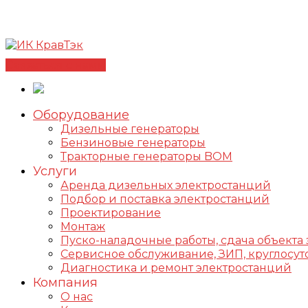
Позвонить +7(812) 98-178-98
192102, г. Санкт-Петербур
✅Сертифицированный дилер FOGO |
📩info@kravte
Связаться с нами
Оборудование
Дизельные генераторы
Бензиновые генераторы
Тракторные генераторы BOM
Услуги
Аренда дизельных электростанций
Подбор и поставка электростанций
Проектирование
Монтаж
Пуско-наладочные работы, сдача объекта 
Сервисное обслуживание, ЗИП, круглос
Диагностика и ремонт электростанций
Компания
О нас