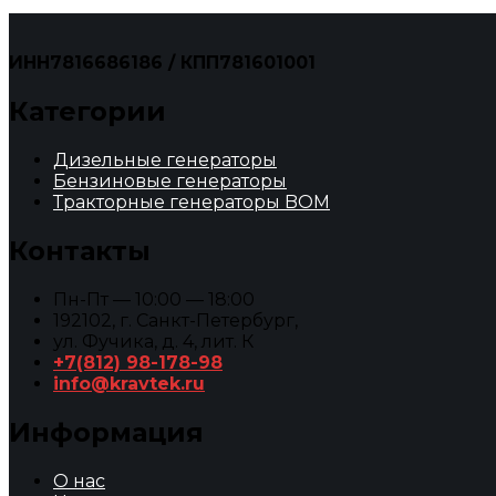
ИНН7816686186 / КПП781601001
Категории
Дизельные генераторы
Бензиновые генераторы
Тракторные генераторы BOM
Контакты
Пн-Пт — 10:00 — 18:00
192102, г. Санкт-Петербург,
ул. Фучика, д. 4, лит. К
+7(812) 98-178-98
info@kravtek.ru
Информация
О нас