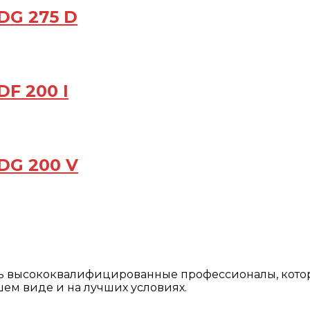
DG 275 D
F 200 I
DG 200 V
ть высококвалифицированные профессионалы, кото
ем виде и на лучших условиях.