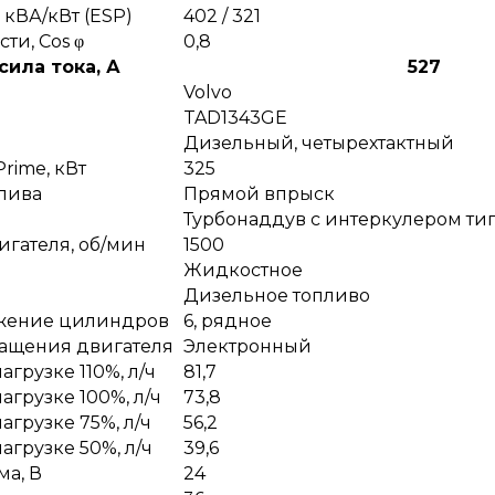
 кВА/кВт (ESP)
402 / 321
и, Сos φ
0,8
ила тока, А
527
Volvo
TAD1343GE
Дизельный, четырехтактный
rime, кВт
325
лива
Прямой впрыск
Турбонаддув с интеркулером тип
игателя, об/мин
1500
Жидкостное
Дизельное топливо
ожение цилиндров
6, рядное
ращения двигателя
Электронный
агрузке 110%, л/ч
81,7
агрузке 100%, л/ч
73,8
агрузке 75%, л/ч
56,2
агрузке 50%, л/ч
39,6
ма, В
24