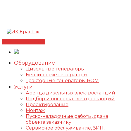
Позвонить +7(812) 98-178-98
192102, г. Санкт-
Петербург, ул. Фучика, д. 4, лит. К
✅Сертифицированный дилер FOGO |
📩
info@kravtek.ru
Связаться с нами
Оборудование
Дизельные генераторы
Бензиновые генераторы
Тракторные генераторы BOM
Услуги
Аренда дизельных электростанций
Подбор и поставка электростанций
Проектирование
Монтаж
Пуско-наладочные работы, сдача
объекта заказчику
Сервисное обслуживание, ЗИП,