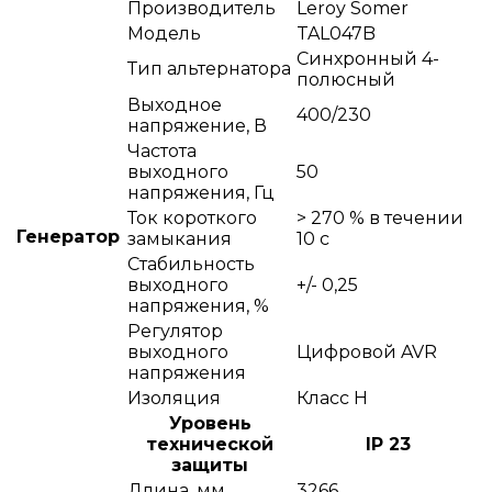
Производитель
Leroy Somer
Модель
TAL047B
Синхронный 4-
Тип альтернатора
полюсный
Выходное
400/230
напряжение, В
Частота
выходного
50
напряжения, Гц
Ток короткого
> 270 % в течении
Генератор
замыкания
10 с
Стабильность
выходного
+/- 0,25
напряжения, %
Регулятор
выходного
Цифровой AVR
напряжения
Изоляция
Класс Н
Уровень
технической
IP 23
защиты
Длина, мм
3266