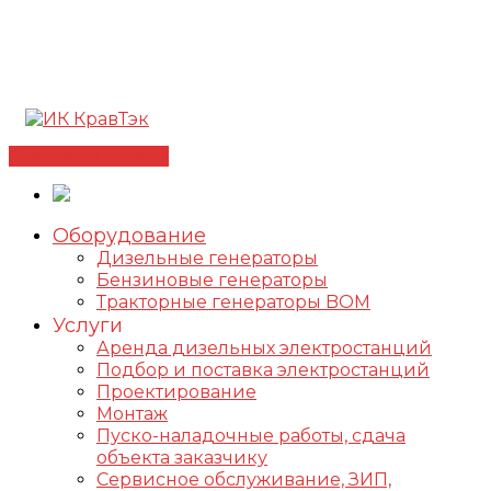
Позвонить +7(812) 98-178-98
192102, г. Санкт-
Петербург, ул. Фучика, д. 4, лит. К
✅Сертифицированный дилер FOGO |
📩
info@kravtek.ru
Связаться с нами
Оборудование
Дизельные генераторы
Бензиновые генераторы
Тракторные генераторы BOM
Услуги
Аренда дизельных электростанций
Подбор и поставка электростанций
Проектирование
Монтаж
Пуско-наладочные работы, сдача
объекта заказчику
Сервисное обслуживание, ЗИП,