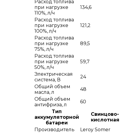
Расход топлива
при нагрузке
134,6
110%, л/ч
Расход топлива
при нагрузке
121,2
100%, л/ч
Расход топлива
при нагрузке
89,5
75%, л/ч
Расход топлива
при нагрузке
59,7
50%, л/ч
Электрическая
24
система, В
Общий объем
48
масла, л
Общий объем
60
антифриза, л
Тип
Cвинцово-
аккумуляторной
кислотная
батареи
Производитель
Leroy Somer