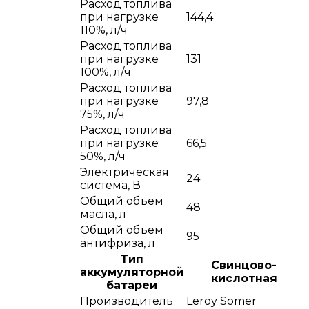
Расход топлива
при нагрузке
144,4
110%, л/ч
Расход топлива
при нагрузке
131
100%, л/ч
Расход топлива
при нагрузке
97,8
75%, л/ч
Расход топлива
при нагрузке
66,5
50%, л/ч
Электрическая
24
система, В
Общий объем
48
масла, л
Общий объем
95
антифриза, л
Тип
Cвинцово-
аккумуляторной
кислотная
батареи
Производитель
Leroy Somer