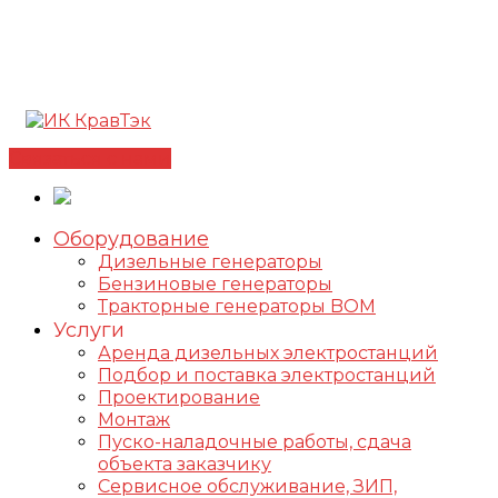
Позвонить +7(812) 98-178-98
192102, г. Санкт-
Петербург, ул. Фучика, д. 4, лит. К
✅Сертифицированный дилер FOGO |
📩
info@kravtek.ru
Связаться с нами
Оборудование
Дизельные генераторы
Бензиновые генераторы
Тракторные генераторы BOM
Услуги
Аренда дизельных электростанций
Подбор и поставка электростанций
Проектирование
Монтаж
Пуско-наладочные работы, сдача
объекта заказчику
Сервисное обслуживание, ЗИП,