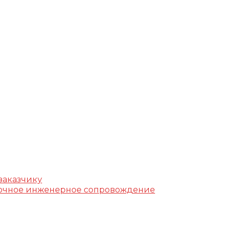
г, ул. Фучика, д. 4, лит. К
k.ru
заказчику
уточное инженерное сопровождение