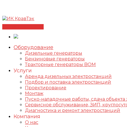
Позвонить +7(812) 98-178-98
192102, г. Санкт-Петербур
✅Сертифицированный дилер FOGO |
📩info@kravte
Связаться с нами
Оборудование
Дизельные генераторы
Бензиновые генераторы
Тракторные генераторы BOM
Услуги
Аренда дизельных электростанций
Подбор и поставка электростанций
Проектирование
Монтаж
Пуско-наладочные работы, сдача объекта 
Сервисное обслуживание, ЗИП, круглос
Диагностика и ремонт электростанций
Компания
О нас