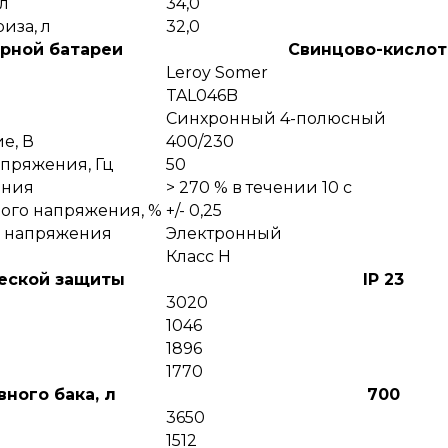
л
34,0
иза, л
32,0
рной батареи
Cвинцово-кислот
Leroy Somer
TAL046B
Синхронный 4-полюсный
е, В
400/230
апряжения, Гц
50
ания
> 270 % в течении 10 с
ого напряжения, %
+/- 0,25
о напряжения
Электронный
Класс Н
еской защиты
IP 23
3020
1046
1896
1770
ного бака, л
700
3650
1512