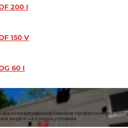
F 200 I
F 150 V
G 60 I
ть высококвалифицированные профессионалы, кото
ем виде и на лучших условиях.