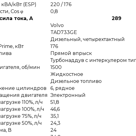
 кВА/кВт (ESP)
220 / 176
и, Сos φ
0,8
ила тока, А
289
Volvo
TAD733GE
Дизельный, четырехтактный
rime, кВт
176
лива
Прямой впрыск
Турбонаддув с интеркулером тип
игателя, об/мин
1500
Жидкостное
Дизельное топливо
ожение цилиндров
6, рядное
ращения двигателя
Электронный
агрузке 110%, л/ч
51,8
агрузке 100%, л/ч
46,6
агрузке 75%, л/ч
35,1
агрузке 50%, л/ч
24,3
ма, В
24