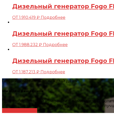
Дизельный генератор Fogo FD
ОТ
1.910.419
₽
Подробнее
Дизельный генератор Fogo FD
ОТ
1.988.232
₽
Подробнее
Дизельный генератор Fogo FD
ОТ
1.187.213
₽
Подробнее
Готовы помогать вам каждый день
Мы ждём ваш звонок
При выборе нашей компании с вами будут работа
Именно поэтому ваш проект будет выполнен в лучш
Оставить заявку