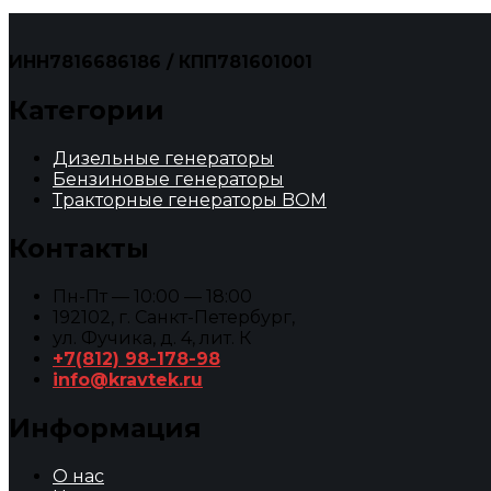
ИНН7816686186 / КПП781601001
Категории
Дизельные генераторы
Бензиновые генераторы
Тракторные генераторы BOM
Контакты
Пн-Пт — 10:00 — 18:00
192102, г. Санкт-Петербург,
ул. Фучика, д. 4, лит. К
+7(812) 98-178-98
info@kravtek.ru
Информация
О нас