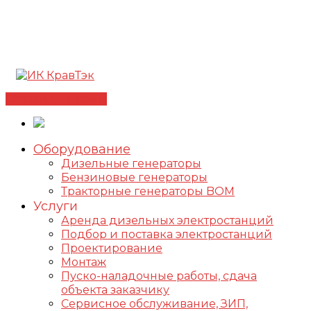
Позвонить +7(812) 98-178-98
192102, г. Санкт-
Петербург, ул. Фучика, д. 4, лит. К
✅Сертифицированный дилер FOGO |
📩
info@kravtek.ru
Связаться с нами
Оборудование
Дизельные генераторы
Бензиновые генераторы
Тракторные генераторы BOM
Услуги
Аренда дизельных электростанций
Подбор и поставка электростанций
Проектирование
Монтаж
Пуско-наладочные работы, сдача
объекта заказчику
Сервисное обслуживание, ЗИП,