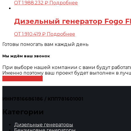
ОТ
1.988.232
₽
Подробнее
Дизельный генератор Fogo FD
ОТ
1.910.419
₽
Подробнее
Готовы помогать вам каждый день
Мы ждём ваш звонок
При выборе нашей компании с вами будут работа
Именно поэтому ваш проект будет выполнен в лучш
Оставить заявку
ИНН7816686186 / КПП781601001
Категории
Дизельные генераторы
Бензиновые генераторы