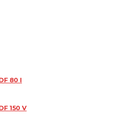
F 80 I
F 150 V