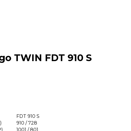
go TWIN FDT 910 S
FDT 910 S
)
910 / 728
P)
1001 / 801