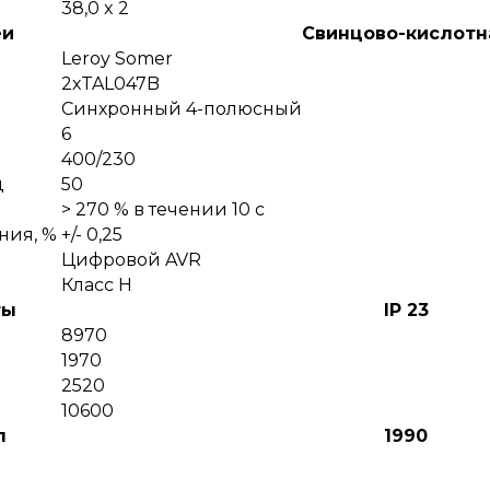
38,0 x 2
еи
Cвинцово-кислотн
Leroy Somer
2хTAL047B
Синхронный 4-полюсный
6
400/230
ц
50
> 270 % в течении 10 с
ния, %
+/- 0,25
я
Цифровой AVR
Класс Н
ты
IP 23
8970
1970
2520
10600
л
1990