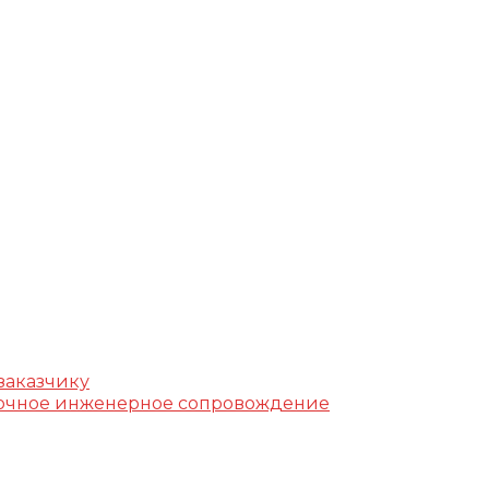
г, ул. Фучика, д. 4, лит. К
k.ru
заказчику
уточное инженерное сопровождение