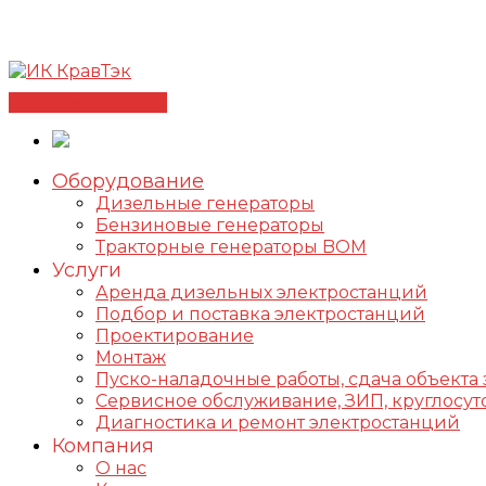
Позвонить +7(812) 98-178-98
192102, г. Санкт-Петербур
✅Сертифицированный дилер FOGO |
📩info@kravte
Связаться с нами
Оборудование
Дизельные генераторы
Бензиновые генераторы
Тракторные генераторы BOM
Услуги
Аренда дизельных электростанций
Подбор и поставка электростанций
Проектирование
Монтаж
Пуско-наладочные работы, сдача объекта 
Сервисное обслуживание, ЗИП, круглос
Диагностика и ремонт электростанций
Компания
О нас