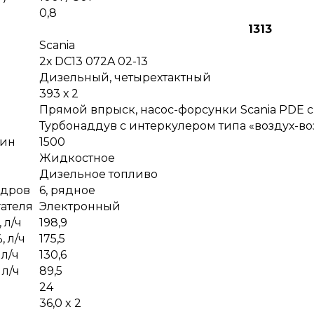
0,8
1313
Scania
2х DC13 072A 02-13
Дизельный, четырехтактный
393 х 2
Прямой впрыск, насос-форсунки Scania PDE 
Турбонаддув с интеркулером типа «воздух-во
мин
1500
Жидкостное
Дизельное топливо
ндров
6, рядное
ателя
Электронный
 л/ч
198,9
, л/ч
175,5
 л/ч
130,6
 л/ч
89,5
24
36,0 x 2