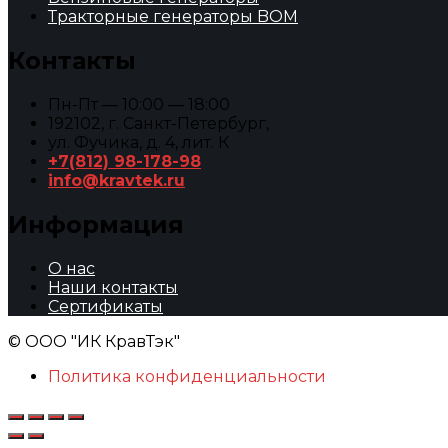
Тракторные генераторы BOM
Контакты
Пн-Пт — 10:00 — 18:00
192102, г. Санкт-Петербург,
ул. Фучика, д. 4, лит. К
+7(812) 98-178-98
info@kravtek.ru
Информация
О нас
Наши контакты
Сертификаты
© ООО "ИК КравТэк"
Политика конфиденциальности