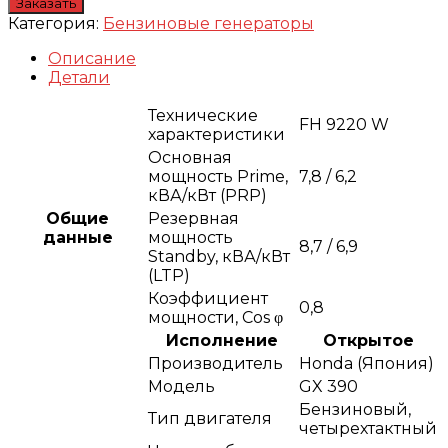
Заказать
Категория:
Бензиновые генераторы
Описание
Детали
Технические
FH 9220 W
характеристики
Основная
мощность Prime,
7,8 / 6,2
кВА/кВт (PRP)
Общие
Резервная
данные
мощность
8,7 / 6,9
Standby, кВА/кВт
(LTP)
Коэффициент
0,8
мощности, Сos φ
Исполнение
Открытое
Производитель
Honda (Япония)
Модель
GX 390
Бензиновый,
Тип двигателя
четырехтактный