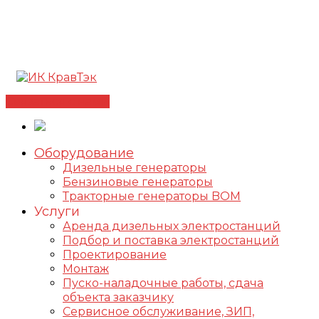
Позвонить +7(812) 98-178-98
192102, г. Санкт-
Петербург, ул. Фучика, д. 4, лит. К
✅Сертифицированный дилер FOGO |
📩
info@kravtek.ru
Связаться с нами
Оборудование
Дизельные генераторы
Бензиновые генераторы
Тракторные генераторы BOM
Услуги
Аренда дизельных электростанций
Подбор и поставка электростанций
Проектирование
Монтаж
Пуско-наладочные работы, сдача
объекта заказчику
Сервисное обслуживание, ЗИП,