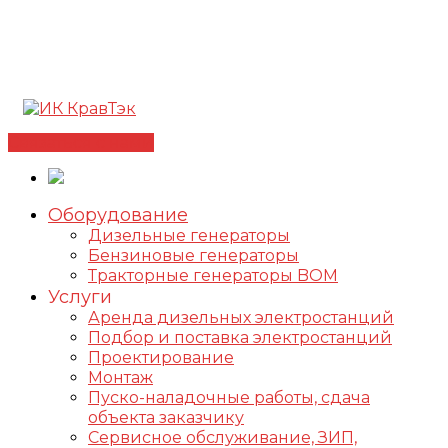
Позвонить +7(812) 98-178-98
192102, г. Санкт-
Петербург, ул. Фучика, д. 4, лит. К
✅Сертифицированный дилер FOGO |
📩
info@kravtek.ru
Связаться с нами
Оборудование
Дизельные генераторы
Бензиновые генераторы
Тракторные генераторы BOM
Услуги
Аренда дизельных электростанций
Подбор и поставка электростанций
Проектирование
Монтаж
Пуско-наладочные работы, сдача
объекта заказчику
Сервисное обслуживание, ЗИП,