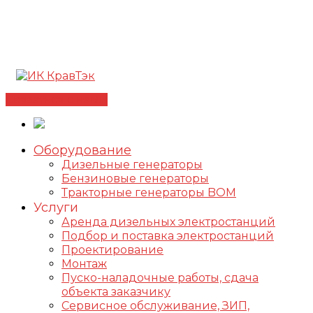
Позвонить +7(812) 98-178-98
192102, г. Санкт-
Петербург, ул. Фучика, д. 4, лит. К
✅Сертифицированный дилер FOGO |
📩
info@kravtek.ru
Связаться с нами
Оборудование
Дизельные генераторы
Бензиновые генераторы
Тракторные генераторы BOM
Услуги
Аренда дизельных электростанций
Подбор и поставка электростанций
Проектирование
Монтаж
Пуско-наладочные работы, сдача
объекта заказчику
Сервисное обслуживание, ЗИП,