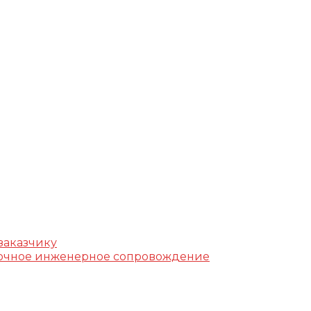
г, ул. Фучика, д. 4, лит. К
k.ru
заказчику
уточное инженерное сопровождение