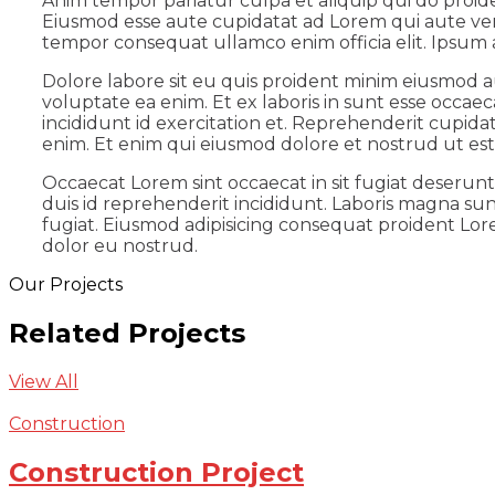
Anim tempor pariatur culpa et aliquip qui do proid
Eiusmod esse aute cupidatat ad Lorem qui aute ven
tempor consequat ullamco enim officia elit. Ipsum a
Dolore labore sit eu quis proident minim eiusmod a
voluptate ea enim. Et ex laboris in sunt esse occa
incididunt id exercitation et. Reprehenderit cupida
enim. Et enim qui eiusmod dolore et nostrud ut est 
Occaecat Lorem sint occaecat in sit fugiat deserun
duis id reprehenderit incididunt. Laboris magna sun
fugiat. Eiusmod adipisicing consequat proident Lore
dolor eu nostrud.
Our Projects
Related Projects
View All
Construction
Construction Project