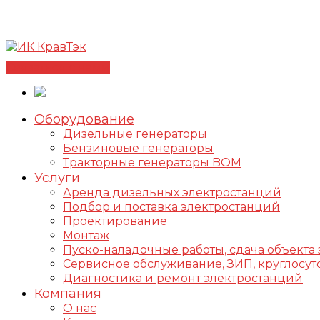
Позвонить +7(812) 98-178-98
192102, г. Санкт-Петербур
✅Сертифицированный дилер FOGO |
📩info@kravte
Связаться с нами
Оборудование
Дизельные генераторы
Бензиновые генераторы
Тракторные генераторы BOM
Услуги
Аренда дизельных электростанций
Подбор и поставка электростанций
Проектирование
Монтаж
Пуско-наладочные работы, сдача объекта 
Сервисное обслуживание, ЗИП, круглос
Диагностика и ремонт электростанций
Компания
О нас