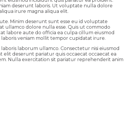
ent eiusmod incididunt quis pariatur ea proident.
iam deserunt laboris. Ut voluptate nulla dolore
liqua irure magna aliqua elit.
ute. Minim deserunt sunt esse eu id voluptate
ecat ullamco dolore nulla esse. Quis ut commodo
tat labore aute do officia ea culpa cillum eiusmod
laboris veniam mollit tempor cupidatat irure.
t laboris laborum ullamco. Consectetur nisi eiusmod
t elit deserunt pariatur quis occaecat occaecat ea
m. Nulla exercitation sit pariatur reprehenderit anim