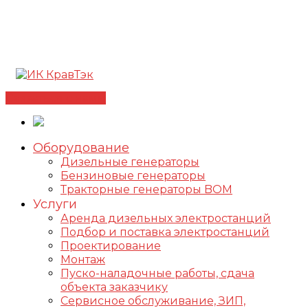
Позвонить +7(812) 98-178-98
192102, г. Санкт-
Петербург, ул. Фучика, д. 4, лит. К
✅Сертифицированный дилер FOGO |
📩
info@kravtek.ru
Связаться с нами
Оборудование
Дизельные генераторы
Бензиновые генераторы
Тракторные генераторы BOM
Услуги
Аренда дизельных электростанций
Подбор и поставка электростанций
Проектирование
Монтаж
Пуско-наладочные работы, сдача
объекта заказчику
Сервисное обслуживание, ЗИП,