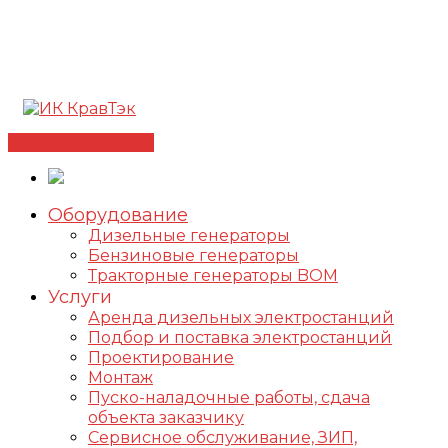
Позвонить +7(812) 98-178-98
192102, г. Санкт-
Петербург, ул. Фучика, д. 4, лит. К
✅Сертифицированный дилер FOGO |
📩
info@kravtek.ru
Связаться с нами
Оборудование
Дизельные генераторы
Бензиновые генераторы
Тракторные генераторы BOM
Услуги
Аренда дизельных электростанций
Подбор и поставка электростанций
Проектирование
Монтаж
Пуско-наладочные работы, сдача
объекта заказчику
Сервисное обслуживание, ЗИП,