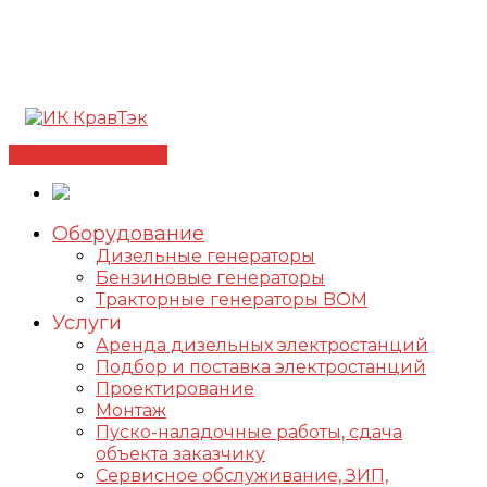
Позвонить +7(812) 98-178-98
192102, г. Санкт-
Петербург, ул. Фучика, д. 4, лит. К
✅Сертифицированный дилер FOGO |
📩
info@kravtek.ru
Связаться с нами
Оборудование
Дизельные генераторы
Бензиновые генераторы
Тракторные генераторы BOM
Услуги
Аренда дизельных электростанций
Подбор и поставка электростанций
Проектирование
Монтаж
Пуско-наладочные работы, сдача
объекта заказчику
Сервисное обслуживание, ЗИП,