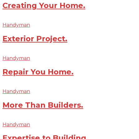
Creating Your Home.
Handyman
Exterior Project.
Handyman
Repair You Home.
Handyman
More Than Builders.
Handyman
Expertise to Building.