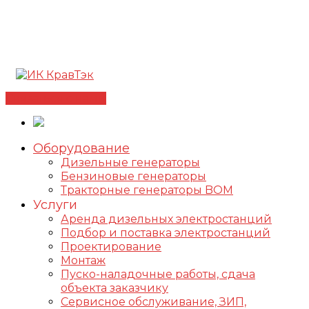
Позвонить +7(812) 98-178-98
192102, г. Санкт-
Петербург, ул. Фучика, д. 4, лит. К
✅Сертифицированный дилер FOGO |
📩
info@kravtek.ru
Связаться с нами
Оборудование
Дизельные генераторы
Бензиновые генераторы
Тракторные генераторы BOM
Услуги
Аренда дизельных электростанций
Подбор и поставка электростанций
Проектирование
Монтаж
Пуско-наладочные работы, сдача
объекта заказчику
Сервисное обслуживание, ЗИП,