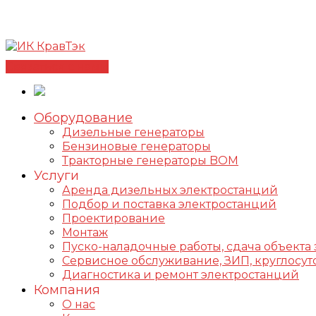
Позвонить +7(812) 98-178-98
192102, г. Санкт-Петербур
✅Сертифицированный дилер FOGO |
📩info@kravte
Связаться с нами
Оборудование
Дизельные генераторы
Бензиновые генераторы
Тракторные генераторы BOM
Услуги
Аренда дизельных электростанций
Подбор и поставка электростанций
Проектирование
Монтаж
Пуско-наладочные работы, сдача объекта 
Сервисное обслуживание, ЗИП, круглос
Диагностика и ремонт электростанций
Компания
О нас