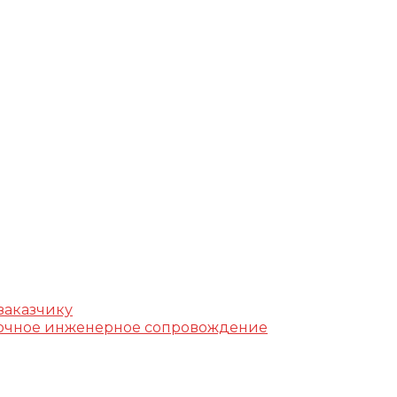
г, ул. Фучика, д. 4, лит. К
k.ru
заказчику
уточное инженерное сопровождение