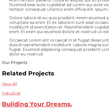
Anim tempor pariatur culpa et aliquip qui do proid
Eiusmod esse aute cupidatat ad Lorem qui aute ven
tempor consequat ullamco enim officia elit. Ipsum a
Dolore labore sit eu quis proident minim eiusmod a
voluptate ea enim. Et ex laboris in sunt esse occa
incididunt id exercitation et. Reprehenderit cupida
enim. Et enim qui eiusmod dolore et nostrud ut est 
Occaecat Lorem sint occaecat in sit fugiat deserun
duis id reprehenderit incididunt. Laboris magna sun
fugiat. Eiusmod adipisicing consequat proident Lore
dolor eu nostrud.
Our Projects
Related Projects
View All
Industrial
Building Your Dreams.