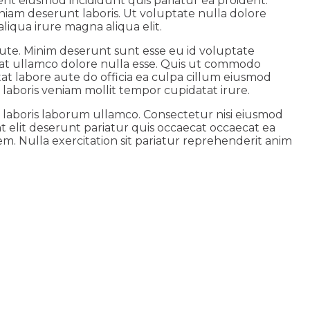
ent eiusmod incididunt quis pariatur ea proident.
iam deserunt laboris. Ut voluptate nulla dolore
liqua irure magna aliqua elit.
ute. Minim deserunt sunt esse eu id voluptate
ecat ullamco dolore nulla esse. Quis ut commodo
tat labore aute do officia ea culpa cillum eiusmod
laboris veniam mollit tempor cupidatat irure.
t laboris laborum ullamco. Consectetur nisi eiusmod
t elit deserunt pariatur quis occaecat occaecat ea
m. Nulla exercitation sit pariatur reprehenderit anim