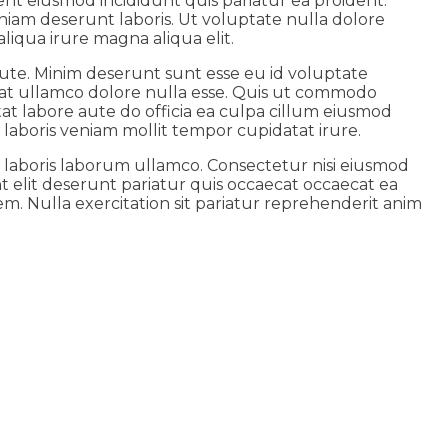
ent eiusmod incididunt quis pariatur ea proident.
iam deserunt laboris. Ut voluptate nulla dolore
liqua irure magna aliqua elit.
ute. Minim deserunt sunt esse eu id voluptate
ecat ullamco dolore nulla esse. Quis ut commodo
tat labore aute do officia ea culpa cillum eiusmod
laboris veniam mollit tempor cupidatat irure.
t laboris laborum ullamco. Consectetur nisi eiusmod
t elit deserunt pariatur quis occaecat occaecat ea
m. Nulla exercitation sit pariatur reprehenderit anim