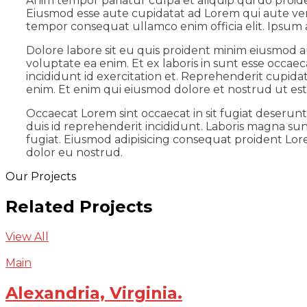
Anim tempor pariatur culpa et aliquip qui do proid
Eiusmod esse aute cupidatat ad Lorem qui aute ven
tempor consequat ullamco enim officia elit. Ipsum a
Dolore labore sit eu quis proident minim eiusmod a
voluptate ea enim. Et ex laboris in sunt esse occa
incididunt id exercitation et. Reprehenderit cupida
enim. Et enim qui eiusmod dolore et nostrud ut est 
Occaecat Lorem sint occaecat in sit fugiat deserun
duis id reprehenderit incididunt. Laboris magna sun
fugiat. Eiusmod adipisicing consequat proident Lore
dolor eu nostrud.
Our Projects
Related Projects
View All
Main
Alexandria, Virginia.