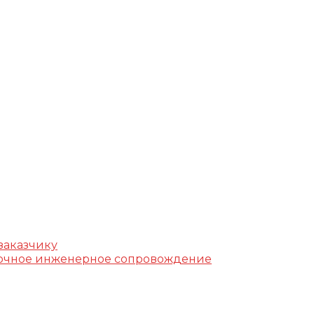
г, ул. Фучика, д. 4, лит. К
k.ru
заказчику
уточное инженерное сопровождение