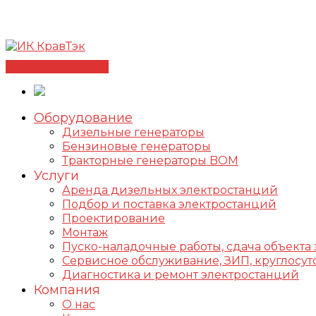
Позвонить +7(812) 98-178-98
192102, г. Санкт-Петербур
✅Сертифицированный дилер FOGO |
📩info@kravte
Связаться с нами
Оборудование
Дизельные генераторы
Бензиновые генераторы
Тракторные генераторы BOM
Услуги
Аренда дизельных электростанций
Подбор и поставка электростанций
Проектирование
Монтаж
Пуско-наладочные работы, сдача объекта 
Сервисное обслуживание, ЗИП, круглос
Диагностика и ремонт электростанций
Компания
О нас