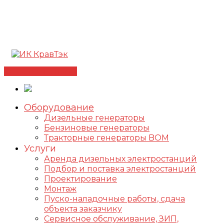
Позвонить +7(812) 98-178-98
192102, г. Санкт-
Петербург, ул. Фучика, д. 4, лит. К
✅Сертифицированный дилер FOGO |
📩
info@kravtek.ru
Связаться с нами
Оборудование
Дизельные генераторы
Бензиновые генераторы
Тракторные генераторы BOM
Услуги
Аренда дизельных электростанций
Подбор и поставка электростанций
Проектирование
Монтаж
Пуско-наладочные работы, сдача
объекта заказчику
Сервисное обслуживание, ЗИП,