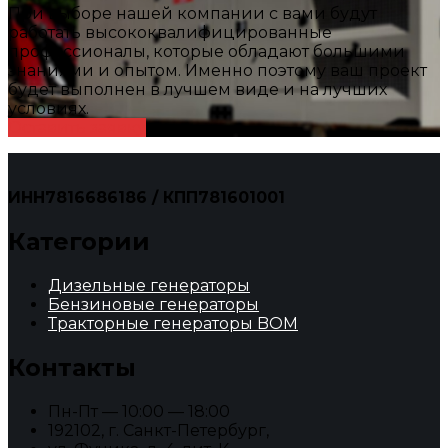
При выборе нашей компании с вами будут
работать высококвалифицированные
профессионалы, которые обладают большими
знаниями и опытом. Именно поэтому ваш проект
будет выполнен в лучшем виде и на лучших
условиях.
Оставить заявку
ИНН7816686186 / КПП781601001
Категории
Дизельные генераторы
Бензиновые генераторы
Тракторные генераторы BOM
Контакты
Пн-Пт — 10:00 — 18:00
192102, г. Санкт-Петербург,