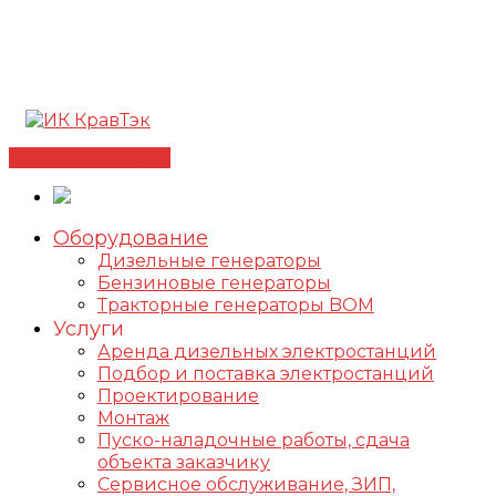
Позвонить +7(812) 98-178-98
192102, г. Санкт-
Петербург, ул. Фучика, д. 4, лит. К
✅Сертифицированный дилер FOGO |
📩
info@kravtek.ru
Связаться с нами
Оборудование
Дизельные генераторы
Бензиновые генераторы
Тракторные генераторы BOM
Услуги
Аренда дизельных электростанций
Подбор и поставка электростанций
Проектирование
Монтаж
Пуско-наладочные работы, сдача
объекта заказчику
Сервисное обслуживание, ЗИП,