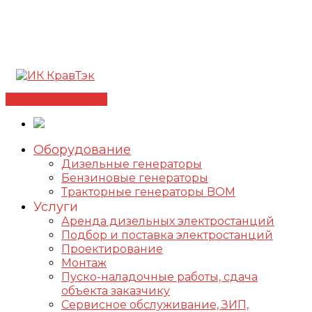
Позвонить +7(812) 98-178-98
192102, г. Санкт-
Петербург, ул. Фучика, д. 4, лит. К
✅Сертифицированный дилер FOGO |
📩
info@kravtek.ru
Связаться с нами
Оборудование
Дизельные генераторы
Бензиновые генераторы
Тракторные генераторы BOM
Услуги
Аренда дизельных электростанций
Подбор и поставка электростанций
Проектирование
Монтаж
Пуско-наладочные работы, сдача
объекта заказчику
Сервисное обслуживание, ЗИП,