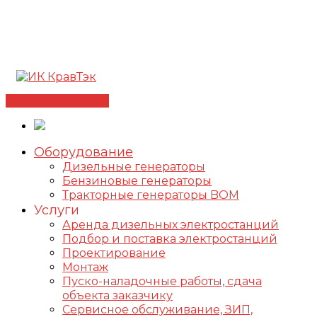
Позвонить +7(812) 98-178-98
192102, г. Санкт-
Петербург, ул. Фучика, д. 4, лит. К
✅Сертифицированный дилер FOGO |
📩
info@kravtek.ru
Связаться с нами
Оборудование
Дизельные генераторы
Бензиновые генераторы
Тракторные генераторы BOM
Услуги
Аренда дизельных электростанций
Подбор и поставка электростанций
Проектирование
Монтаж
Пуско-наладочные работы, сдача
объекта заказчику
Сервисное обслуживание, ЗИП,